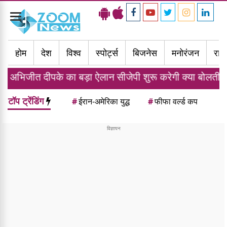
Toggle
navigation
होम
देश
विश्व
स्पोर्ट्स
बिजनेस
मनोरंजन
राज्
का बड़ा ऐलान सीजेपी शुरू करेगी क्या बोलती पब्लिक अभियान
टॉप ट्रेंडिंग
#
ईरान-अमेरिका युद्ध
#
फीफा वर्ल्ड कप