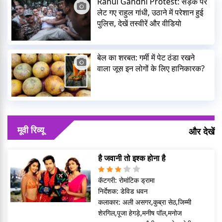
Rahul Gandhi Protest: सड़क पर
लेट गए राहुल गांधी, उठाने में परेशान हुई
पुलिस, देखें तस्वीरें और वीडियो
बेल का शरबत: गर्मी में पेट ठंडा रखने
वाला जूस इन लोगों के लिए हानिकारक?
मूवी रिव्यू
और देखें
है जवानी तो इश्क होना है
कॅटगरी:
रोमांटिक ड्रामा
निर्देशक:
डेविड धवन
कलाकार:
अली असगर,कुब्रा सेठ,जिम्मी
शेरगिल,पूजा हेगड़े,मनीष पॉल,मनोज