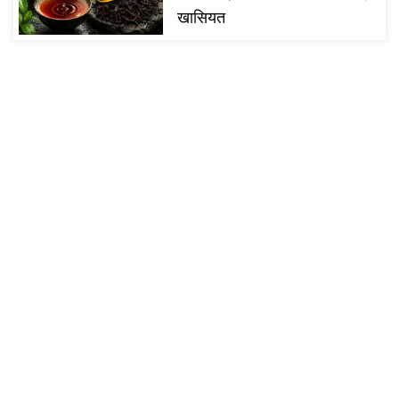
खासियत