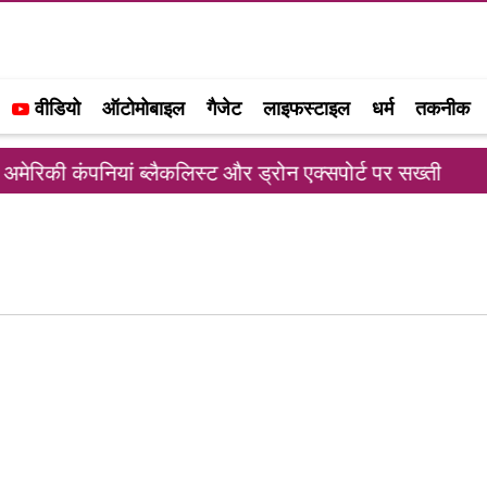
वीडियो
ऑटोमोबाइल
गैजेट
लाइफस्टाइल
धर्म
तकनीक
ंपनियां ब्लैकलिस्ट और ड्रोन एक्सपोर्ट पर सख्ती
बांग्
गजेन्द्र सिंह राठौड़ को शुरू से ही लिखने-पढ़ने का शौक रहा है
पढ़ाई पूरी करने के बाद मीडिया में करियर की शुरुआत हुई. मीडिया
से लगाव होने की वजह से मीडिया में एंट्री के बाद से संपादक की