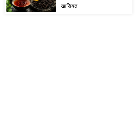
खासियत