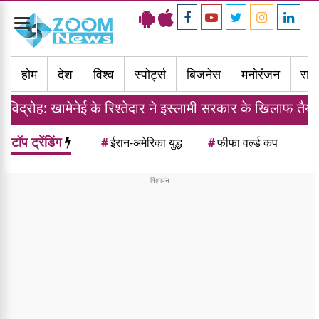
Toggle
navigation
होम
देश
विश्व
स्पोर्ट्स
बिजनेस
मनोरंजन
राज्
नेई के रिश्तेदार ने इस्लामी सरकार के खिलाफ तैयार की फौज
टॉप ट्रेंडिंग
#
ईरान-अमेरिका युद्ध
#
फीफा वर्ल्ड कप