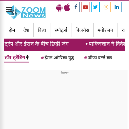
Toggle
navigation
होम
देश
विश्व
स्पोर्ट्स
बिजनेस
मनोरंजन
राज्
न के बीच छिड़ी जंग
पाकिस्तान ने विदेशी मीडिया पर कस
टॉप ट्रेंडिंग
#
ईरान-अमेरिका युद्ध
#
फीफा वर्ल्ड कप