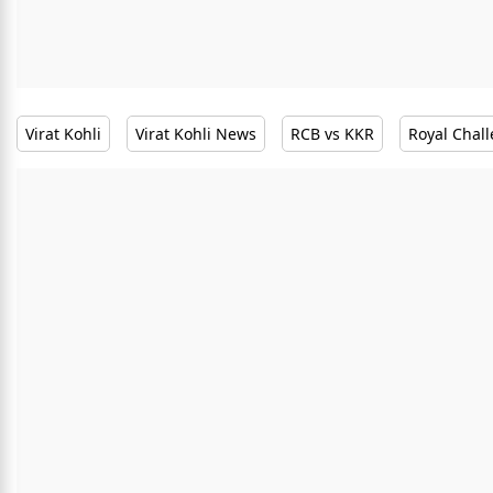
Virat Kohli
Virat Kohli News
RCB vs KKR
Royal Chal