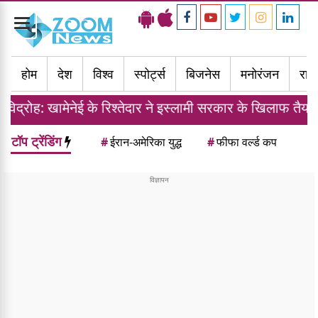
Toggle
navigation
होम
देश
विश्व
स्पोर्ट्स
बिजनेस
मनोरंजन
राज्
नेई के रिश्तेदार ने इस्लामी सरकार के खिलाफ तैयार की फौज
टॉप ट्रेंडिंग
#
ईरान-अमेरिका युद्ध
#
फीफा वर्ल्ड कप