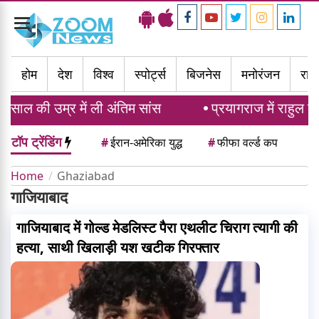
Toggle
navigation
होम
देश
विश्व
स्पोर्ट्स
बिजनेस
मनोरंजन
राज्
साल की उम्र में ली अंतिम सांस
प्रयागराज में राहुल गा
टॉप ट्रेंडिंग
#
ईरान-अमेरिका युद्ध
#
फीफा वर्ल्ड कप
Home
Ghaziabad
गाजियाबाद
गाजियाबाद में गोल्ड मेडलिस्ट पैरा एथलीट चिराग त्यागी की
हत्या, साथी खिलाड़ी यश खटीक गिरफ्तार