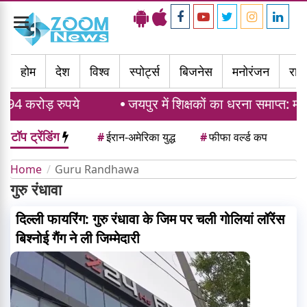
Toggle
navigation
होम
देश
विश्व
स्पोर्ट्स
बिजनेस
मनोरंजन
राज्
94 करोड़ रुपये
जयपुर में शिक्षकों का धरना समाप्त: मद
टॉप ट्रेंडिंग
#
ईरान-अमेरिका युद्ध
#
फीफा वर्ल्ड कप
Home
Guru Randhawa
गुरु रंधावा
दिल्ली फायरिंग: गुरु रंधावा के जिम पर चली गोलियां लॉरेंस
बिश्नोई गैंग ने ली जिम्मेदारी