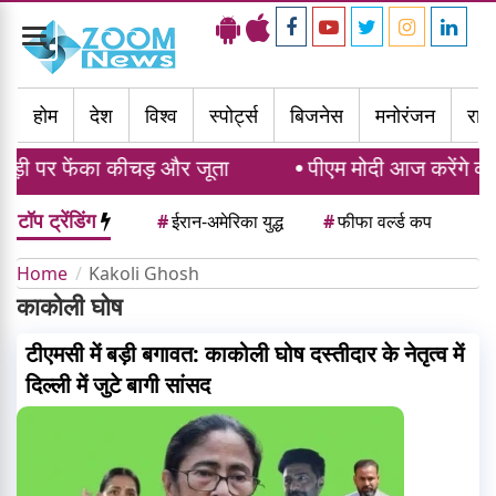
Toggle
navigation
होम
देश
विश्व
स्पोर्ट्स
बिजनेस
मनोरंजन
राज्
ाड़ी पर फेंका कीचड़ और जूता
पीएम मोदी आज करेंगे कॉमनव
टॉप ट्रेंडिंग
#
ईरान-अमेरिका युद्ध
#
फीफा वर्ल्ड कप
Home
Kakoli Ghosh
काकोली घोष
टीएमसी में बड़ी बगावत: काकोली घोष दस्तीदार के नेतृत्व में
दिल्ली में जुटे बागी सांसद