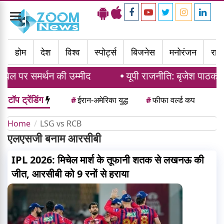
Toggle
navigation
होम
देश
विश्व
स्पोर्ट्स
बिजनेस
मनोरंजन
राज्
िल पर समर्थन की उम्मीद
यूपी राजनीति: बृजेश पाठक औ
टॉप ट्रेंडिंग
#
ईरान-अमेरिका युद्ध
#
फीफा वर्ल्ड कप
Home
LSG vs RCB
एलएसजी बनाम आरसीबी
IPL 2026: मिचेल मार्श के तूफानी शतक से लखनऊ की
जीत, आरसीबी को 9 रनों से हराया