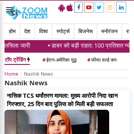
Toggle
navigation
होम
देश
विश्व
स्पोर्ट्स
बिजनेस
मनोरंजन
राज्
सिलसिला जारी
डाबर को बड़ी राहत: 100 प्रतिशत प्योर दाव
टॉप ट्रेंडिंग
#
ईरान-अमेरिका युद्ध
#
फीफा वर्ल्ड कप
Home
Nashik News
Nashik News
नासिक TCS धर्मांतरण मामला: मुख्य आरोपी निदा खान
गिरफ्तार, 25 दिन बाद पुलिस को मिली बड़ी सफलता