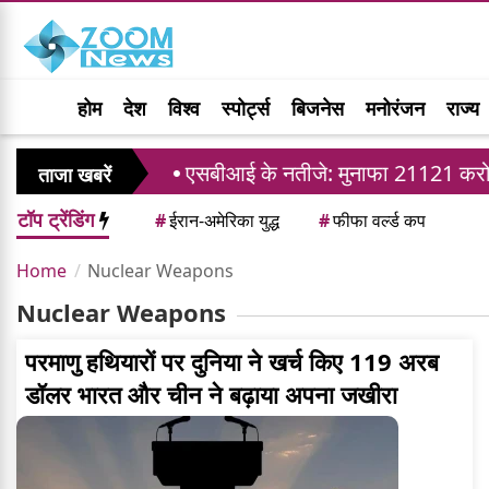
होम
देश
विश्व
स्पोर्ट्स
बिजनेस
मनोरंजन
राज्य
स ली अर्जी
एसबीआई के नतीजे: मुनाफा 21121 करोड़ रु
ताजा खबरें
टॉप ट्रेंडिंग
#
ईरान-अमेरिका युद्ध
#
फीफा वर्ल्ड कप
Home
Nuclear Weapons
Nuclear Weapons
परमाणु हथियारों पर दुनिया ने खर्च किए 119 अरब
डॉलर भारत और चीन ने बढ़ाया अपना जखीरा