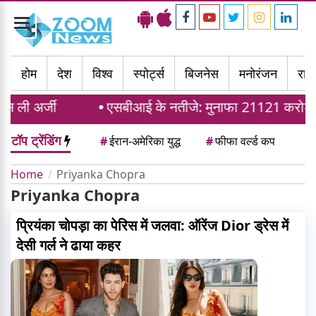
Toggle
navigation
होम
देश
विश्व
स्पोर्ट्स
बिजनेस
मनोरंजन
राज्
 ली अर्जी
एसबीआई के नतीजे: मुनाफा 21121 करोड़ रुप
टॉप ट्रेंडिंग
#
ईरान-अमेरिका युद्ध
#
फीफा वर्ल्ड कप
Home
Priyanka Chopra
Priyanka Chopra
प्रियंका चोपड़ा का पेरिस में जलवा: ऑरेंज Dior ड्रेस में
देसी गर्ल ने ढाया कहर