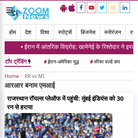
Toggle
navigation
होम
देश
विश्व
स्पोर्ट्स
बिजनेस
मनोरंजन
राज्
ईरान में आंतरिक विद्रोह: खामेनेई के रिश्तेदार ने इस्
टॉप ट्रेंडिंग
#
ईरान-अमेरिका युद्ध
#
फीफा वर्ल्ड कप
Home
RR vs MI
आरआर बनाम एमआई
राजस्थान रॉयल्स प्लेऑफ में पहुंची: मुंबई इंडियंस को 30
रन से हराया