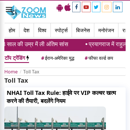
Toggle
navigation
होम
देश
विश्व
स्पोर्ट्स
बिजनेस
मनोरंजन
राज्
 साल की उम्र में ली अंतिम सांस
प्रयागराज में राहुल ग
टॉप ट्रेंडिंग
#
ईरान-अमेरिका युद्ध
#
फीफा वर्ल्ड कप
Home
Toll Tax
Toll Tax
NHAI Toll Tax Rule: हाईवे पर VIP कल्चर खत्म
करने की तैयारी, बदलेंगे नियम