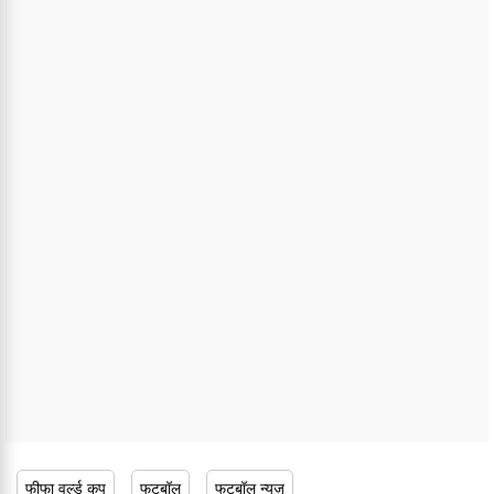
फीफा वर्ल्ड कप
फुटबॉल
फुटबॉल न्यूज़