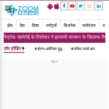
Toggle
navigation
होम
देश
विश्व
स्पोर्ट्स
बिजनेस
मनोरंजन
राज्
ेई के रिश्तेदार ने इस्लामी सरकार के खिलाफ तैयार की फौज
टॉप ट्रेंडिंग
#
ईरान-अमेरिका युद्ध
#
फीफा वर्ल्ड कप