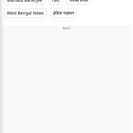
Mamata Banerjee
TMC
पश्चिम बंगाल
West Bengal News
इंडिया गठबंधन