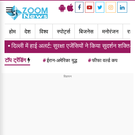
Toggle
navigation
होम
देश
विश्व
स्पोर्ट्स
बिजनेस
मनोरंजन
राज्
ं हाई अलर्ट: सुरक्षा एजेंसियों ने किया सुदर्शन शक्ति-V टेरर मॉक ड्र
टॉप ट्रेंडिंग
#
ईरान-अमेरिका युद्ध
#
फीफा वर्ल्ड कप