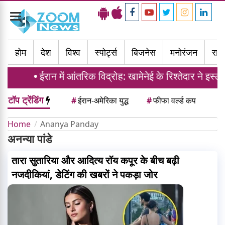
Toggle
navigation
होम
देश
विश्व
स्पोर्ट्स
बिजनेस
मनोरंजन
राज्
ईरान में आंतरिक विद्रोह: खामेनेई के रिश्तेदार ने इस
टॉप ट्रेंडिंग
#
ईरान-अमेरिका युद्ध
#
फीफा वर्ल्ड कप
Home
Ananya Panday
अनन्या पांडे
तारा सुतारिया और आदित्य रॉय कपूर के बीच बढ़ी
नजदीकियां, डेटिंग की खबरों ने पकड़ा जोर