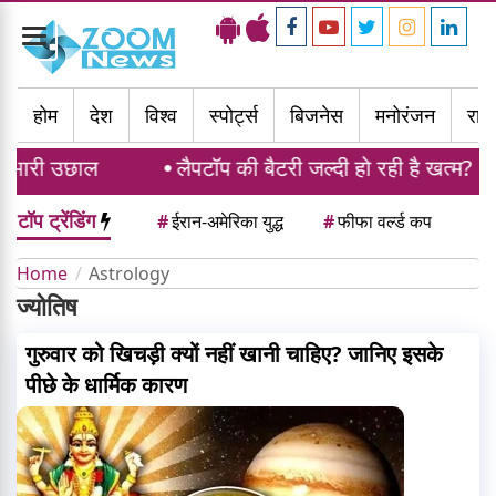
Toggle
navigation
होम
देश
विश्व
स्पोर्ट्स
बिजनेस
मनोरंजन
राज्
 भारी उछाल
लैपटॉप की बैटरी जल्दी हो रही है खत्म? 1 मिनट
टॉप ट्रेंडिंग
#
ईरान-अमेरिका युद्ध
#
फीफा वर्ल्ड कप
Home
Astrology
ज्योतिष
गुरुवार को खिचड़ी क्यों नहीं खानी चाहिए? जानिए इसके
पीछे के धार्मिक कारण