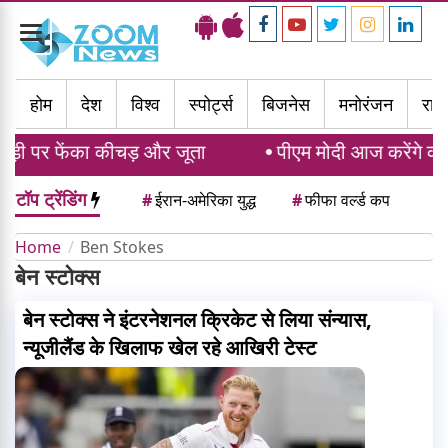
Toggle
navigation
होम
देश
विश्व
स्पोर्ट्स
बिजनेस
मनोरंजन
राज्
ड़ी पर फेंका कीचड़ और जूता
पीएम मोदी आज करेंगे कॉमनव
टॉप ट्रेंडिंग
#
ईरान-अमेरिका युद्ध
#
फीफा वर्ल्ड कप
Home
Ben Stokes
बेन स्टोक्स
बेन स्टोक्स ने इंटरनेशनल क्रिकेट से लिया संन्यास,
न्यूजीलैंड के खिलाफ खेल रहे आखिरी टेस्ट