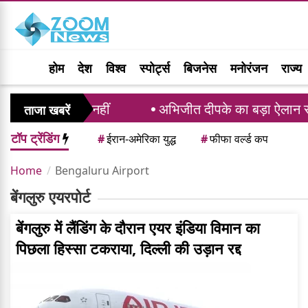
होम
देश
विश्व
स्पोर्ट्स
बिजनेस
मनोरंजन
राज्य
ार्ज लगेगा या नहीं
अभिजीत दीपके का बड़ा ऐलान सीजे
ताजा खबरें
टॉप ट्रेंडिंग
#
ईरान-अमेरिका युद्ध
#
फीफा वर्ल्ड कप
Home
Bengaluru Airport
बेंगलुरु एयरपोर्ट
बेंगलुरु में लैंडिंग के दौरान एयर इंडिया विमान का
पिछला हिस्सा टकराया, दिल्ली की उड़ान रद्द