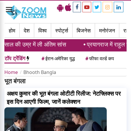
Toggle
navigation
होम
देश
विश्व
स्पोर्ट्स
बिजनेस
मनोरंजन
राज्
साल की उम्र में ली अंतिम सांस
प्रयागराज में राहुल गा
टॉप ट्रेंडिंग
#
ईरान-अमेरिका युद्ध
#
फीफा वर्ल्ड कप
Home
Bhooth Bangla
भूत बंगला
अक्षय कुमार की भूत बंगला ओटीटी रिलीज: नेटफ्लिक्स पर
इस दिन आएगी फिल्म, जानें कलेक्शन