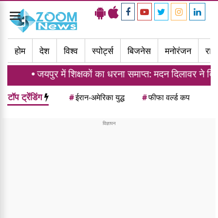
Toggle
navigation
होम
देश
विश्व
स्पोर्ट्स
बिजनेस
मनोरंजन
राज्
जयपुर में शिक्षकों का धरना समाप्त: मदन दिलावर ने दिया ट्र
टॉप ट्रेंडिंग
#
ईरान-अमेरिका युद्ध
#
फीफा वर्ल्ड कप