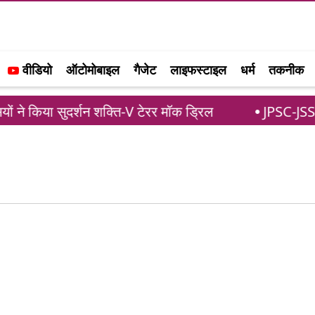
वीडियो
ऑटोमोबाइल
गैजेट
लाइफस्टाइल
धर्म
तकनीक
यों ने किया सुदर्शन शक्ति-V टेरर मॉक ड्रिल
JPSC-JSSC आंद