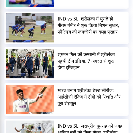
IND vs SL: श्रीलंका में घुसते ही
गौतम गंभीर ने शुरू किया मिशन सुधार,
फील्डिंग की कमजोरी पर कड़ा प्रहार
शुभमन गिल की कप्तानी में श्रीलंका
पहुंची टीम इंडिया, 7 अगस्त से शुरू
होगा इम्तिहान
भारत बनाम श्रीलंका टेस्ट सीरीज:
आईसीसी रैंकिंग में टीमों की स्थिति और
पूरा शेड्यूल
IND vs SL: जसप्रीत बुमराह की जगह
आकिब नबी को मिला मौका, श्रीलंका