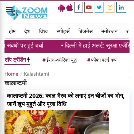
Toggle
navigation
होम
देश
विश्व
स्पोर्ट्स
बिजनेस
मनोरंजन
राज्
ंबंधों पर हुई चर्चा
दिल्ली में हाई अलर्ट: सुरक्षा एजेंसिय
टॉप ट्रेंडिंग
#
ईरान-अमेरिका युद्ध
#
फीफा वर्ल्ड कप
Home
Kalashtami
कालाष्टमी
कालाष्टमी 2026: काल भैरव को लगाएं इन चीजों का भोग,
जानें शुभ मुहूर्त और पूजा विधि