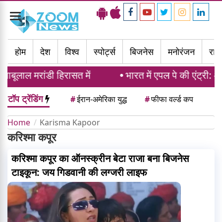
Toggle
navigation
होम
देश
विश्व
स्पोर्ट्स
बिजनेस
मनोरंजन
राज्
ाबूलाल मरांडी हिरासत में
भारत में एपल पे की एंट्री: अक्
टॉप ट्रेंडिंग
#
ईरान-अमेरिका युद्ध
#
फीफा वर्ल्ड कप
Home
Karisma Kapoor
करिश्मा कपूर
करिश्मा कपूर का ऑनस्क्रीन बेटा राजा बना बिजनेस
टाइकून: जय गिडवानी की लग्जरी लाइफ