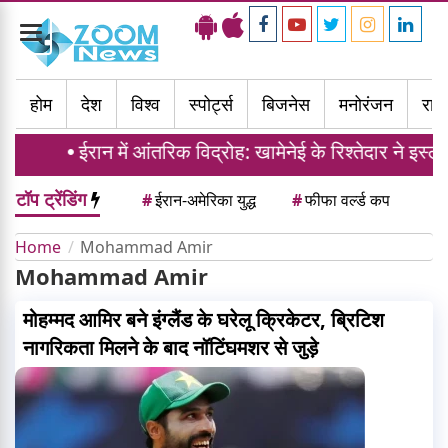
Toggle
navigation
होम
देश
विश्व
स्पोर्ट्स
बिजनेस
मनोरंजन
राज्
ईरान में आंतरिक विद्रोह: खामेनेई के रिश्तेदार ने इस
टॉप ट्रेंडिंग
#
ईरान-अमेरिका युद्ध
#
फीफा वर्ल्ड कप
Home
Mohammad Amir
Mohammad Amir
मोहम्मद आमिर बने इंग्लैंड के घरेलू क्रिकेटर, ब्रिटिश
नागरिकता मिलने के बाद नॉटिंघमशर से जुड़े