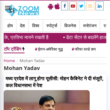
Toggle
navigation
होम
देश
विश्व
स्पोर्ट्स
बिजनेस
मनोरंजन
राज्
 के, प्रतिभा मायने रखती है
डेटा सेंटर से बदलेंगे हाला
टॉप ट्रेंडिंग
#
ईरान-अमेरिका युद्ध
#
फीफा वर्ल्ड कप
Home
Mohan Yadav
Mohan Yadav
मध्य प्रदेश में लागू होगा यूसीसी: मोहन कैबिनेट ने दी मंजूरी,
कल विधानसभा में पेश