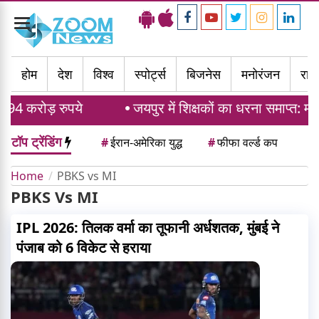
Toggle
navigation
होम
देश
विश्व
स्पोर्ट्स
बिजनेस
मनोरंजन
राज्
94 करोड़ रुपये
जयपुर में शिक्षकों का धरना समाप्त: मद
टॉप ट्रेंडिंग
#
ईरान-अमेरिका युद्ध
#
फीफा वर्ल्ड कप
Home
PBKS vs MI
PBKS Vs MI
IPL 2026: तिलक वर्मा का तूफानी अर्धशतक, मुंबई ने
पंजाब को 6 विकेट से हराया