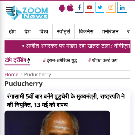
Toggle
navigation
होम
देश
विश्व
स्पोर्ट्स
बिजनेस
मनोरंजन
राज्
अजीत अगरकर पर मंडरा रहा खतरा टला? वीवीएस लक्ष्मण
टॉप ट्रेंडिंग
#
ईरान-अमेरिका युद्ध
#
फीफा वर्ल्ड कप
Home
Puducherry
Puducherry
रंगासामी 5वीं बार बनेंगे पुडुचेरी के मुख्यमंत्री, राष्ट्रपति ने
की नियुक्ति, 13 मई को शपथ