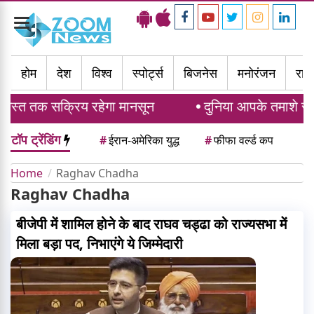
Toggle
navigation
होम
देश
विश्व
स्पोर्ट्स
बिजनेस
मनोरंजन
राज्
गस्त तक सक्रिय रहेगा मानसून
दुनिया आपके तमाशे से ग
टॉप ट्रेंडिंग
#
ईरान-अमेरिका युद्ध
#
फीफा वर्ल्ड कप
Home
Raghav Chadha
Raghav Chadha
बीजेपी में शामिल होने के बाद राघव चड्ढा को राज्यसभा में
मिला बड़ा पद, निभाएंगे ये जिम्मेदारी