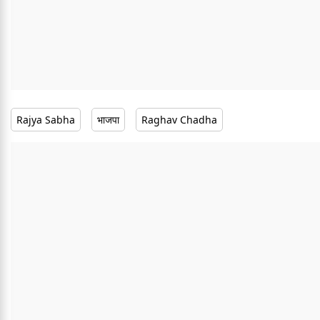
Rajya Sabha
भाजपा
Raghav Chadha