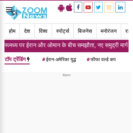
Toggle
navigation
होम
देश
विश्व
स्पोर्ट्स
बिजनेस
मनोरंजन
राज्
ईरान और ओमान के बीच समझौता, नए समुद्री मार्ग पर बनी सहमति
टॉप ट्रेंडिंग
#
ईरान-अमेरिका युद्ध
#
फीफा वर्ल्ड कप