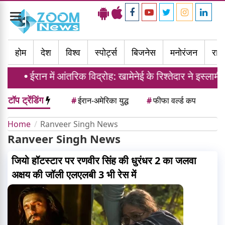
Toggle
navigation
होम
देश
विश्व
स्पोर्ट्स
बिजनेस
मनोरंजन
राज्
ईरान में आंतरिक विद्रोह: खामेनेई के रिश्तेदार ने इस्लामी
टॉप ट्रेंडिंग
#
ईरान-अमेरिका युद्ध
#
फीफा वर्ल्ड कप
Home
Ranveer Singh News
Ranveer Singh News
जियो हॉटस्टार पर रणवीर सिंह की धुरंधर 2 का जलवा
अक्षय की जॉली एलएलबी 3 भी रेस में