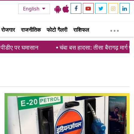
English
रोजगार
राजनीतिक
फोटो गैलरी
राशिफल
डीए पर घमासान
चंबा बस हादसा: तीसा बैरागढ़ मार्ग प