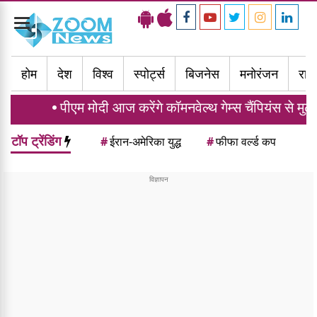
Toggle
navigation
होम
देश
विश्व
स्पोर्ट्स
बिजनेस
मनोरंजन
राज्
 मोदी आज करेंगे कॉमनवेल्थ गेम्स चैंपियंस से मुलाकात, भारत ने 
टॉप ट्रेंडिंग
#
ईरान-अमेरिका युद्ध
#
फीफा वर्ल्ड कप