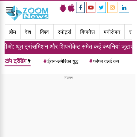
Toggle
navigation
होम
देश
विश्व
स्पोर्ट्स
बिजनेस
मनोरंजन
राज्
ांसमिशन और शिपरॉकेट समेत कई कंपनियां जुटाएंगी 7,681 करोड़ र
टॉप ट्रेंडिंग
#
ईरान-अमेरिका युद्ध
#
फीफा वर्ल्ड कप