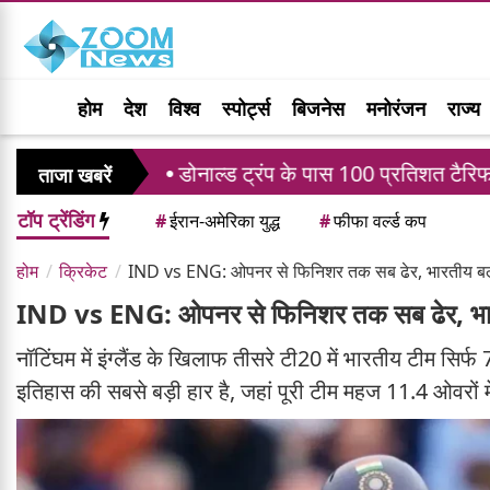
होम
देश
विश्व
स्पोर्ट्स
बिजनेस
मनोरंजन
राज्य
डोनाल्ड ट्रंप के पास 100 प्रतिशत टैरिफ लगाने की ताकत,
ताजा खबरें
टॉप ट्रेंडिंग
#
ईरान-अमेरिका युद्ध
#
फीफा वर्ल्ड कप
होम
क्रिकेट
IND vs ENG: ओपनर से फिनिशर तक सब ढेर, भारतीय बल्
IND vs ENG: ओपनर से फिनिशर तक सब ढेर, भारत
नॉटिंघम में इंग्लैंड के खिलाफ तीसरे टी20 में भारतीय टीम सि
इतिहास की सबसे बड़ी हार है, जहां पूरी टीम महज 11.4 ओवरो