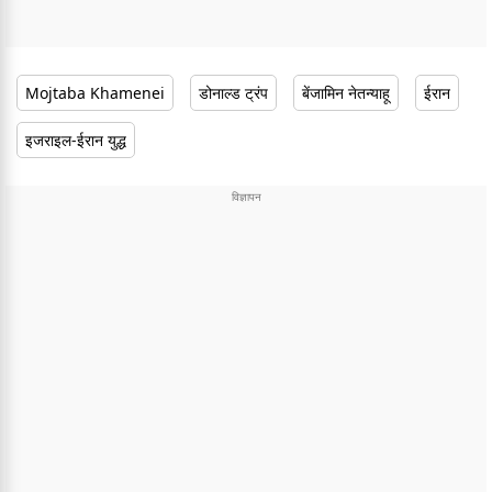
Mojtaba Khamenei
डोनाल्ड ट्रंप
बेंजामिन नेतन्याहू
ईरान
इजराइल-ईरान युद्ध