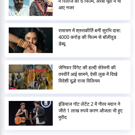
में रिलीज कीं 6 फिल्में, अरबी मूवी में भी
आए नजर
रामायण में श्रुतकीर्ति बनीं सुरभि दास:
4000 करोड़ की फिल्म से बॉलीवुड
डेब्यू
जेनिफर विंगेट की हल्दी सेरेमनी की
तस्वीरें आई सामने, देसी लुक में दिखे
विदेशी दूल्हे राजा विलियम
इंडियाज गॉट लेटेंट 2 में गौरव मदान ने
जीते 1 लाख रुपये करण औजला भी हुए
मुरीद