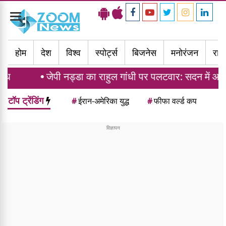
Toggle
navigation
होम
देश
विश्व
स्पोर्ट्स
बिजनेस
मनोरंजन
राज्
पी नड्डा का राहुल गांधी पर पलटवार: सदन में आएं, हम चर्चा के लिए
टॉप ट्रेंडिंग
#
ईरान-अमेरिका युद्ध
#
फीफा वर्ल्ड कप