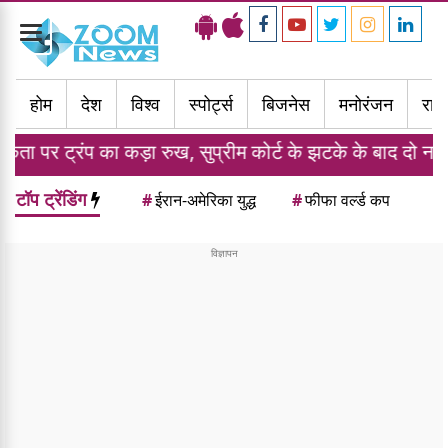
Toggle
navigation
होम
देश
विश्व
स्पोर्ट्स
बिजनेस
मनोरंजन
राज्
ड़ा रुख, सुप्रीम कोर्ट के झटके के बाद दो नए आदेशों पर किए हस्
टॉप ट्रेंडिंग
#
ईरान-अमेरिका युद्ध
#
फीफा वर्ल्ड कप