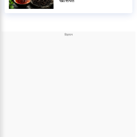
खासियत