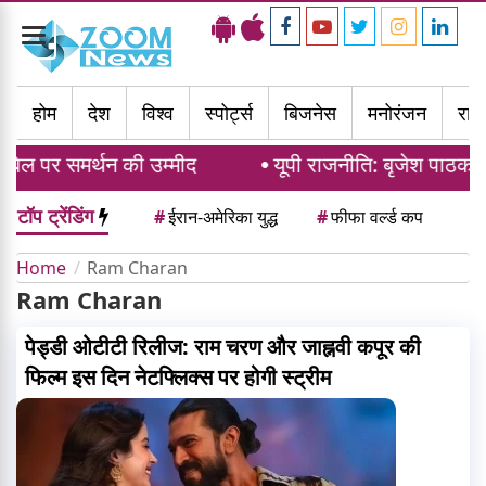
Toggle
navigation
होम
देश
विश्व
स्पोर्ट्स
बिजनेस
मनोरंजन
राज्
िल पर समर्थन की उम्मीद
यूपी राजनीति: बृजेश पाठक औ
टॉप ट्रेंडिंग
#
ईरान-अमेरिका युद्ध
#
फीफा वर्ल्ड कप
Home
Ram Charan
Ram Charan
पेड्डी ओटीटी रिलीज: राम चरण और जाह्नवी कपूर की
फिल्म इस दिन नेटफ्लिक्स पर होगी स्ट्रीम